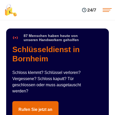
Einsatzgebiete
Preise
24/7
Über uns
Blog
Kontakte
Impressum
87 Menschen haben heute von
unseren Handwerkern geholfen
Schlüsseldienst in
Bornheim
Schloss klemmt? Schlüssel verloren?
Vergessene? Schloss kaputt? Tür
geschlossen oder muss ausgetauscht
werden?
Rufen Sie jetzt an