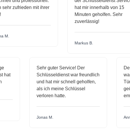
ll und professionell.
der Schlüsseldienst Service
hr zufrieden mit ihrer
hat mir innerhalb von 15
Minuten geholfen. Sehr
zuverlässig!
.
Markus B.
ässige
Sehr guter Service! Der
ienst hat
Schlüsseldienst war freundlich
 mich
und hat mir schnell geholfen,
als ich meine Schlüssel
verloren hatte.
Jonas M.