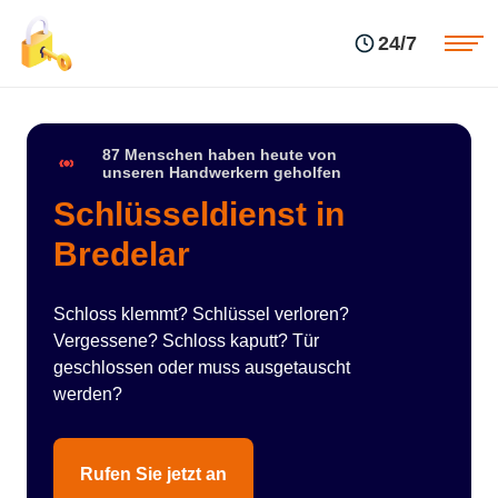
Einsatzgebiete
Preise
24/7
Über uns
Blog
Kontakte
Impressum
87 Menschen haben heute von
unseren Handwerkern geholfen
Schlüsseldienst in
Bredelar
Schloss klemmt? Schlüssel verloren?
Vergessene? Schloss kaputt? Tür
geschlossen oder muss ausgetauscht
werden?
Rufen Sie jetzt an