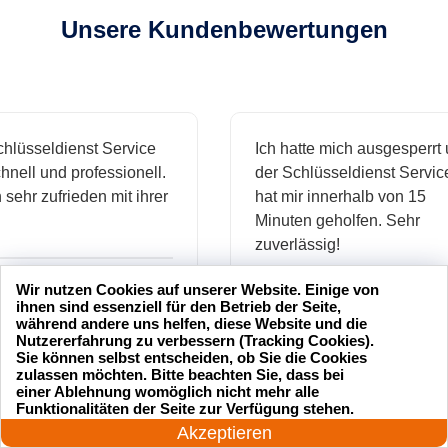
Unsere Kundenbewertungen
sseldienst Service
Ich hatte mich ausgesperrt und
l und professionell.
der Schlüsseldienst Service
hr zufrieden mit ihrer
hat mir innerhalb von 15
Minuten geholfen. Sehr
zuverlässig!
Wir nutzen Cookies auf unserer Website. Einige von
.
ihnen sind essenziell für den Betrieb der Seite,
Markus B.
während andere uns helfen, diese Website und die
Nutzererfahrung zu verbessern (Tracking Cookies).
Sie können selbst entscheiden, ob Sie die Cookies
zulassen möchten. Bitte beachten Sie, dass bei
einer Ablehnung womöglich nicht mehr alle
24 Stunden am Tag
ässige
Sehr guter Service! Der
Funktionalitäten der Seite zur Verfügung stehen.
Jetzt anrufen!
ienst hat
Schlüsseldienst war freundlich
Akzeptieren