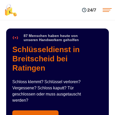
Einsatzgebiete
Preise
24/7
Über uns
Blog
Kontakte
Impressum
87 Menschen haben heute von
unseren Handwerkern geholfen
Schlüsseldienst in
Breitscheid bei
Ratingen
Schloss klemmt? Schlüssel verloren?
Vergessene? Schloss kaputt? Tür
geschlossen oder muss ausgetauscht
werden?