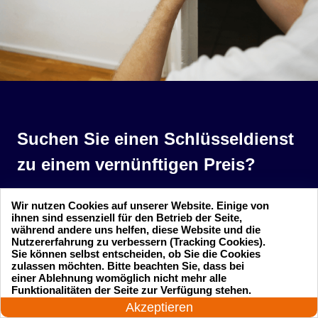
Suchen Sie einen Schlüsseldienst
zu einem vernünftigen Preis?
Rufen Sie uns an und unser professioneller
Wir nutzen Cookies auf unserer Website. Einige von
ihnen sind essenziell für den Betrieb der Seite,
Meister wird in 25 Minuten schnell vor Ort sein!
während andere uns helfen, diese Website und die
Nutzererfahrung zu verbessern (Tracking Cookies).
Sie können selbst entscheiden, ob Sie die Cookies
Rufen Sie jetzt an
zulassen möchten. Bitte beachten Sie, dass bei
einer Ablehnung womöglich nicht mehr alle
24 Stunden am Tag
Funktionalitäten der Seite zur Verfügung stehen.
Jetzt anrufen!
Akzeptieren