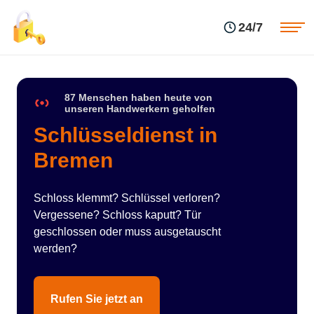
Einsatzgebiete
Preise
24/7
Über uns
Blog
Kontakte
Impressum
87 Menschen haben heute von
unseren Handwerkern geholfen
Schlüsseldienst in
Bremen
Schloss klemmt? Schlüssel verloren?
Vergessene? Schloss kaputt? Tür
geschlossen oder muss ausgetauscht
werden?
Rufen Sie jetzt an