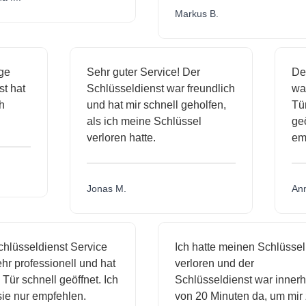
Markus B.
ässige
Sehr guter Service! Der
dienst hat
Schlüsseldienst war freundlich
h mich
und hat mir schnell geholfen,
als ich meine Schlüssel
verloren hatte.
Jonas M.
sseldienst Service
Ich hatte meinen Schlüssel
rofessionell und hat
verloren und der
schnell geöffnet. Ich
Schlüsseldienst war innerhalb
nur empfehlen.
von 20 Minuten da, um mir zu