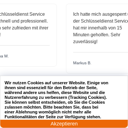
sseldienst Service
Ich hatte mich ausgesperrt und
l und professionell.
der Schlüsseldienst Service
hr zufrieden mit ihrer
hat mir innerhalb von 15
Minuten geholfen. Sehr
zuverlässig!
.
Markus B.
Wir nutzen Cookies auf unserer Website. Einige von
ässige
Sehr guter Service! Der
ihnen sind essenziell für den Betrieb der Seite,
während andere uns helfen, diese Website und die
dienst hat
Schlüsseldienst war freundlich
Nutzererfahrung zu verbessern (Tracking Cookies).
h mich
und hat mir schnell geholfen,
Sie können selbst entscheiden, ob Sie die Cookies
zulassen möchten. Bitte beachten Sie, dass bei
als ich meine Schlüssel
einer Ablehnung womöglich nicht mehr alle
24 Stunden am Tag
verloren hatte.
Funktionalitäten der Seite zur Verfügung stehen.
Jetzt anrufen!
Akzeptieren