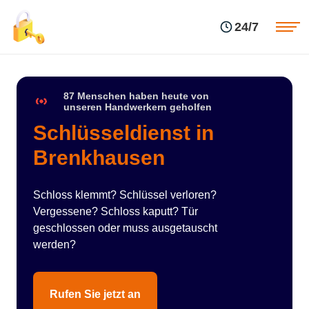
Einsatzgebiete
Preise
24/7
Über uns
Blog
Kontakte
Impressum
87 Menschen haben heute von
unseren Handwerkern geholfen
Schlüsseldienst in
Brenkhausen
Schloss klemmt? Schlüssel verloren?
Vergessene? Schloss kaputt? Tür
geschlossen oder muss ausgetauscht
werden?
Rufen Sie jetzt an