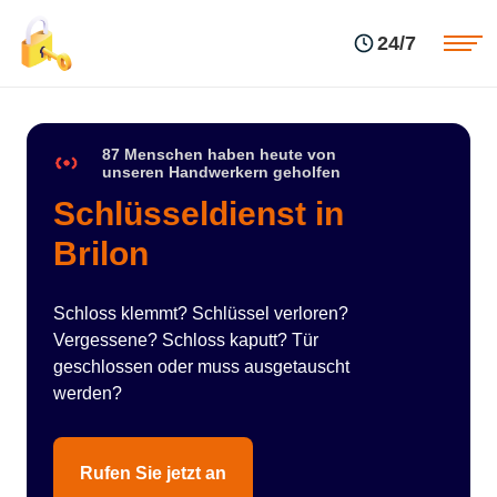
Einsatzgebiete
Preise
24/7
Über uns
Blog
Kontakte
Impressum
87 Menschen haben heute von
unseren Handwerkern geholfen
Schlüsseldienst in
Brilon
Schloss klemmt? Schlüssel verloren?
Vergessene? Schloss kaputt? Tür
geschlossen oder muss ausgetauscht
werden?
Rufen Sie jetzt an