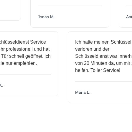
Jonas M.
A
lüsseldienst Service
Ich hatte meinen Schlüssel
r professionell und hat
verloren und der
ür schnell geöffnet. Ich
Schlüsseldienst war innerha
e nur empfehlen.
von 20 Minuten da, um mir z
helfen. Toller Service!
.
Maria L.