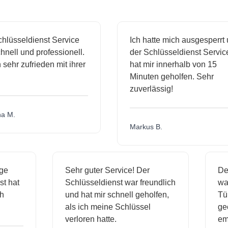
lüsseldienst Service
Ich hatte mich ausgesperrt 
nell und professionell.
der Schlüsseldienst Service
 sehr zufrieden mit ihrer
hat mir innerhalb von 15
Minuten geholfen. Sehr
zuverlässig!
 M.
Markus B.
sige
Sehr guter Service! Der
D
nst hat
Schlüsseldienst war freundlich
w
ich
und hat mir schnell geholfen,
T
als ich meine Schlüssel
g
verloren hatte.
e