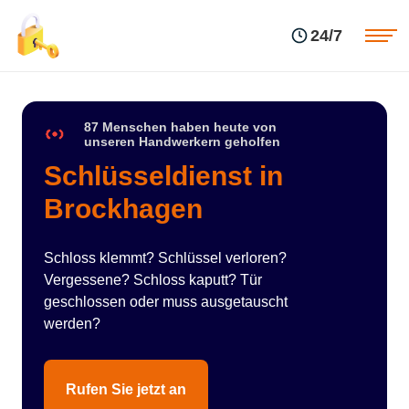
Einsatzgebiete
Preise
24/7
Über uns
Blog
Kontakte
Impressum
87 Menschen haben heute von
unseren Handwerkern geholfen
Schlüsseldienst in
Brockhagen
Schloss klemmt? Schlüssel verloren?
Vergessene? Schloss kaputt? Tür
geschlossen oder muss ausgetauscht
werden?
Rufen Sie jetzt an