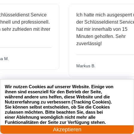
sseldienst Service
Ich hatte mich ausgesperrt und
l und professionell.
der Schlüsseldienst Service
hr zufrieden mit ihrer
hat mir innerhalb von 15
Minuten geholfen. Sehr
zuverlässig!
.
Markus B.
Wir nutzen Cookies auf unserer Website. Einige von
ässige
Sehr guter Service! Der
ihnen sind essenziell für den Betrieb der Seite,
während andere uns helfen, diese Website und die
dienst hat
Schlüsseldienst war freundlich
Nutzererfahrung zu verbessern (Tracking Cookies).
h mich
und hat mir schnell geholfen,
Sie können selbst entscheiden, ob Sie die Cookies
zulassen möchten. Bitte beachten Sie, dass bei
als ich meine Schlüssel
einer Ablehnung womöglich nicht mehr alle
24 Stunden am Tag
verloren hatte.
Funktionalitäten der Seite zur Verfügung stehen.
Jetzt anrufen!
Akzeptieren