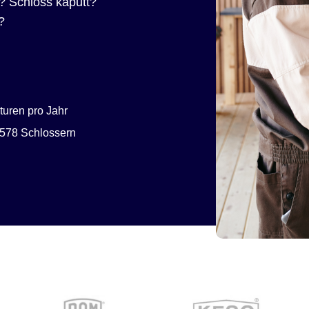
? Schloss kaputt?
?
uren pro Jahr
578 Schlossern