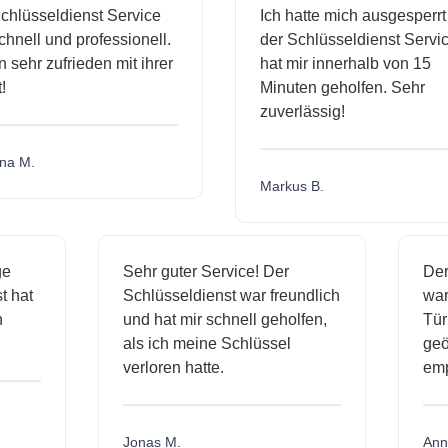
sseldienst Service
Ich hatte mich ausgesperrt un
ll und professionell.
der Schlüsseldienst Service
hr zufrieden mit ihrer
hat mir innerhalb von 15
Minuten geholfen. Sehr
zuverlässig!
.
Markus B.
ässige
Sehr guter Service! Der
ienst hat
Schlüsseldienst war freundlich
 mich
und hat mir schnell geholfen,
als ich meine Schlüssel
verloren hatte.
Jonas M.