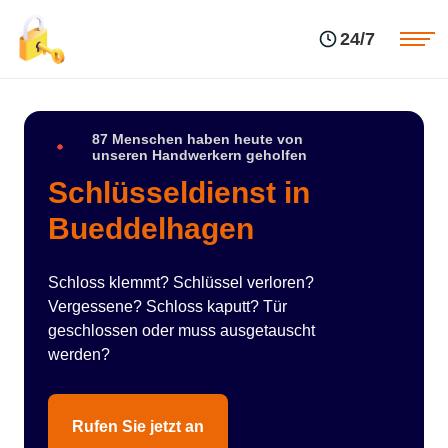
Einsatzgebiete
Preise
24/7
Über uns
Blog
Kontakte
Impressum
87 Menschen haben heute von
unseren Handwerkern geholfen
Schlüsseldienst in
Bueddelhagen
Schloss klemmt? Schlüssel verloren?
Vergessene? Schloss kaputt? Tür
geschlossen oder muss ausgetauscht
werden?
Rufen Sie jetzt an