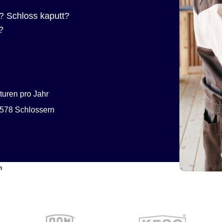
? Schloss kaputt?
?
uren pro Jahr
578 Schlossern
n