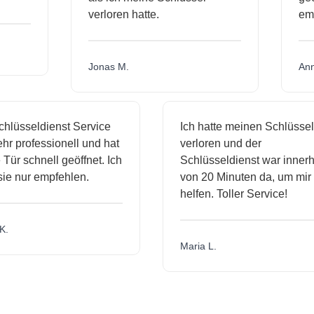
verloren hatte.
e
Jonas M.
A
lüsseldienst Service
Ich hatte meinen Schlüssel
r professionell und hat
verloren und der
ür schnell geöffnet. Ich
Schlüsseldienst war innerha
e nur empfehlen.
von 20 Minuten da, um mir z
helfen. Toller Service!
.
Maria L.