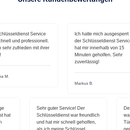
lüsseldienst Service
Ich hatte mich ausgesperrt 
nell und professionell.
der Schlüsseldienst Service
 sehr zufrieden mit ihrer
hat mir innerhalb von 15
Minuten geholfen. Sehr
zuverlässig!
 M.
Markus B.
sige
Sehr guter Service! Der
D
nst hat
Schlüsseldienst war freundlich
w
ich
und hat mir schnell geholfen,
T
als ich meine Schlüssel
g