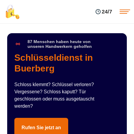
Einsatzgebiete
Preise
24/7
Über uns
Blog
Kontakte
Impressum
87 Menschen haben heute von
unseren Handwerkern geholfen
Schlüsseldienst in
Buerberg
Schloss klemmt? Schlüssel verloren?
Vergessene? Schloss kaputt? Tür
geschlossen oder muss ausgetauscht
werden?
Rufen Sie jetzt an