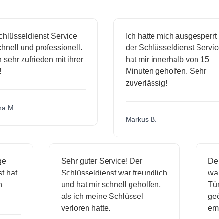
sseldienst Service
Ich hatte mich ausgesperrt und
l und professionell.
der Schlüsseldienst Service
hr zufrieden mit ihrer
hat mir innerhalb von 15
Minuten geholfen. Sehr
zuverlässig!
.
Markus B.
ässige
Sehr guter Service! Der
dienst hat
Schlüsseldienst war freundlich
 mich
und hat mir schnell geholfen,
als ich meine Schlüssel
verloren hatte.