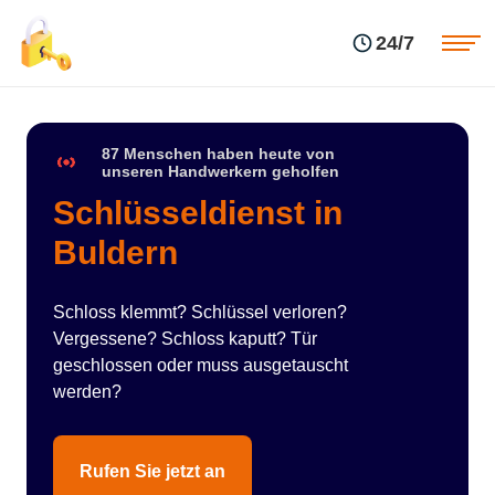
Einsatzgebiete
Preise
24/7
Über uns
Blog
Kontakte
Impressum
87 Menschen haben heute von
unseren Handwerkern geholfen
Schlüsseldienst in
Buldern
Schloss klemmt? Schlüssel verloren?
Vergessene? Schloss kaputt? Tür
geschlossen oder muss ausgetauscht
werden?
Rufen Sie jetzt an