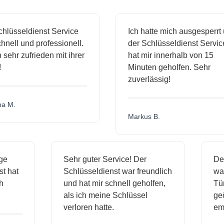
hlüsseldienst Service
Ich hatte mich ausgesperrt 
nell und professionell.
der Schlüsseldienst Service
 sehr zufrieden mit ihrer
hat mir innerhalb von 15
Minuten geholfen. Sehr
zuverlässig!
a M.
Markus B.
ige
Sehr guter Service! Der
D
nst hat
Schlüsseldienst war freundlich
w
ich
und hat mir schnell geholfen,
T
als ich meine Schlüssel
ge
verloren hatte.
e