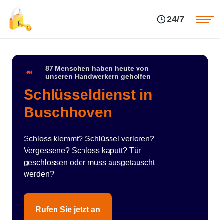
Einsatzgebiete
Preise
24/7
Über uns
Blog
Kontakte
Impressum
87 Menschen haben heute von
unseren Handwerkern geholfen
Schlüsseldienst in
Buschhoven
Schloss klemmt? Schlüssel verloren?
Vergessene? Schloss kaputt? Tür
geschlossen oder muss ausgetauscht
werden?
Rufen Sie jetzt an