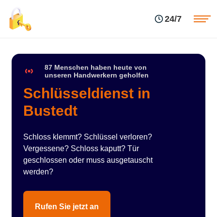
Einsatzgebiete
Preise
24/7
Über uns
Blog
Kontakte
Impressum
87 Menschen haben heute von
unseren Handwerkern geholfen
Schlüsseldienst in
Bustedt
Schloss klemmt? Schlüssel verloren?
Vergessene? Schloss kaputt? Tür
geschlossen oder muss ausgetauscht
werden?
Rufen Sie jetzt an