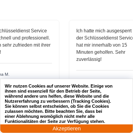
sseldienst Service
Ich hatte mich ausgesperrt und
ll und professionell.
der Schlüsseldienst Service
hr zufrieden mit ihrer
hat mir innerhalb von 15
Minuten geholfen. Sehr
zuverlässig!
.
Markus B.
Wir nutzen Cookies auf unserer Website. Einige von
ihnen sind essenziell für den Betrieb der Seite,
während andere uns helfen, diese Website und die
Nutzererfahrung zu verbessern (Tracking Cookies).
Sie können selbst entscheiden, ob Sie die Cookies
ässige
Sehr guter Service! Der
zulassen möchten. Bitte beachten Sie, dass bei
ienst hat
Schlüsseldienst war freundlich
einer Ablehnung womöglich nicht mehr alle
24 Stunden am Tag
 mich
und hat mir schnell geholfen,
Funktionalitäten der Seite zur Verfügung stehen.
Jetzt anrufen!
Akzeptieren
als ich meine Schlüssel