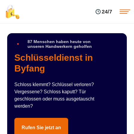
Einsatzgebiete
Preise
24/7
Über uns
Blog
Kontakte
Impressum
87 Menschen haben heute von
unseren Handwerkern geholfen
Schlüsseldienst in
Byfang
Schloss klemmt? Schlüssel verloren?
Vergessene? Schloss kaputt? Tür
geschlossen oder muss ausgetauscht
werden?
Rufen Sie jetzt an