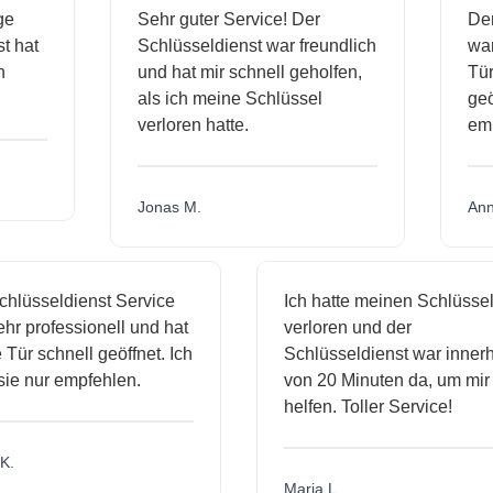
sige
Sehr guter Service! Der
D
nst hat
Schlüsseldienst war freundlich
w
ich
und hat mir schnell geholfen,
T
als ich meine Schlüssel
g
verloren hatte.
e
Jonas M.
A
lüsseldienst Service
Ich hatte meinen Schlüssel
r professionell und hat
verloren und der
ür schnell geöffnet. Ich
Schlüsseldienst war innerha
e nur empfehlen.
von 20 Minuten da, um mir z
helfen. Toller Service!
Maria L.