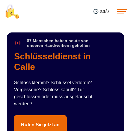
Einsatzgebiete
Preise
24/7
Über uns
Blog
Kontakte
Impressum
87 Menschen haben heute von
unseren Handwerkern geholfen
Schlüsseldienst in
Calle
Schloss klemmt? Schlüssel verloren?
Vergessene? Schloss kaputt? Tür
geschlossen oder muss ausgetauscht
werden?
Rufen Sie jetzt an