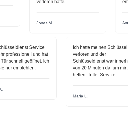
verloren hatte.
e
Jonas M.
A
lüsseldienst Service
Ich hatte meinen Schlüssel
r professionell und hat
verloren und der
ür schnell geöffnet. Ich
Schlüsseldienst war innerha
e nur empfehlen.
von 20 Minuten da, um mir z
helfen. Toller Service!
.
Maria L.