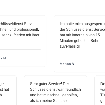
lüsseldienst Service
Ich hatte mich ausgesperrt 
nell und professionell.
der Schlüsseldienst Service
 sehr zufrieden mit ihrer
hat mir innerhalb von 15
Minuten geholfen. Sehr
zuverlässig!
 M.
Markus B.
sige
Sehr guter Service! Der
D
nst hat
Schlüsseldienst war freundlich
w
ich
und hat mir schnell geholfen,
T
als ich meine Schlüssel
g