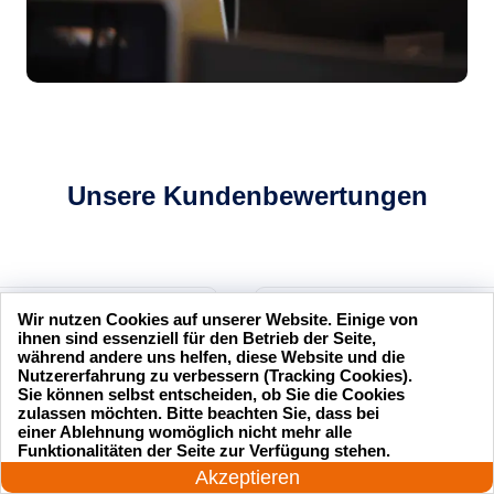
Unsere Kundenbewertungen
Wir nutzen Cookies auf unserer Website. Einige von
sseldienst Service
Ich hatte mich ausgesperrt und
ihnen sind essenziell für den Betrieb der Seite,
l und professionell.
der Schlüsseldienst Service
während andere uns helfen, diese Website und die
Nutzererfahrung zu verbessern (Tracking Cookies).
hr zufrieden mit ihrer
hat mir innerhalb von 15
Sie können selbst entscheiden, ob Sie die Cookies
Minuten geholfen. Sehr
zulassen möchten. Bitte beachten Sie, dass bei
einer Ablehnung womöglich nicht mehr alle
zuverlässig!
24 Stunden am Tag
Funktionalitäten der Seite zur Verfügung stehen.
Jetzt anrufen!
Akzeptieren
.