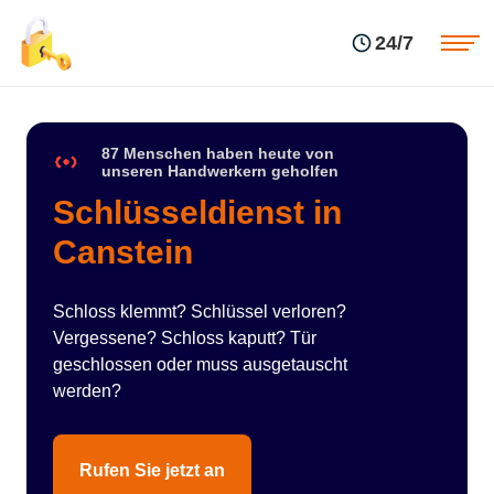
Einsatzgebiete
Preise
24/7
Über uns
Blog
Kontakte
Impressum
87 Menschen haben heute von
unseren Handwerkern geholfen
Schlüsseldienst in
Canstein
Schloss klemmt? Schlüssel verloren?
Vergessene? Schloss kaputt? Tür
geschlossen oder muss ausgetauscht
werden?
Rufen Sie jetzt an