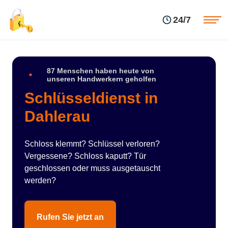
Einsatzgebiete
Preise
24/7
Über uns
Blog
Kontakte
Impressum
87 Menschen haben heute von
unseren Handwerkern geholfen
Schlüsseldienst in
Dahlerau
Schloss klemmt? Schlüssel verloren?
Vergessene? Schloss kaputt? Tür
geschlossen oder muss ausgetauscht
werden?
Rufen Sie jetzt an