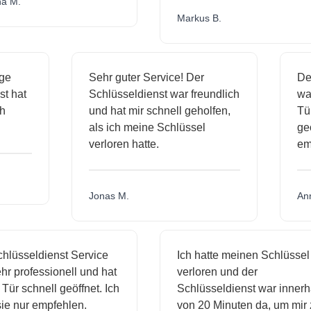
.
Markus B.
ässige
Sehr guter Service! Der
dienst hat
Schlüsseldienst war freundlich
 mich
und hat mir schnell geholfen,
als ich meine Schlüssel
verloren hatte.
Jonas M.
sseldienst Service
Ich hatte meinen Schlüssel
rofessionell und hat
verloren und der
schnell geöffnet. Ich
Schlüsseldienst war innerhalb
nur empfehlen.
von 20 Minuten da, um mir zu