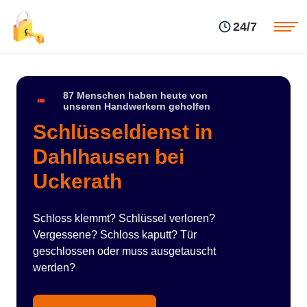
Einsatzgebiete
Preise
24/7
Über uns
Blog
Kontakte
Impressum
87 Menschen haben heute von
unseren Handwerkern geholfen
Schlüsseldienst in
Dahlhausen bei
Uckerath
Schloss klemmt? Schlüssel verloren?
Vergessene? Schloss kaputt? Tür
geschlossen oder muss ausgetauscht
werden?