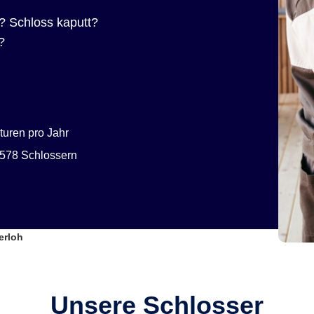
? Schloss kaputt?
?
uren pro Jahr
578 Schlossern
erloh
Unsere Schlosser