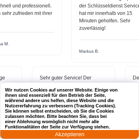
l und professionell.
der Schlüsseldienst Service
hr zufrieden mit ihrer
hat mir innerhalb von 15
Minuten geholfen. Sehr
zuverlässig!
.
Markus B.
ässige
Sehr guter Service! Der
dienst hat
Schlüsseldienst war freundlich
Wir nutzen Cookies auf unserer Website. Einige von
h mich
und hat mir schnell geholfen,
ihnen sind essenziell für den Betrieb der Seite,
als ich meine Schlüssel
während andere uns helfen, diese Website und die
Nutzererfahrung zu verbessern (Tracking Cookies).
verloren hatte.
Sie können selbst entscheiden, ob Sie die Cookies
zulassen möchten. Bitte beachten Sie, dass bei
einer Ablehnung womöglich nicht mehr alle
24 Stunden am Tag
Funktionalitäten der Seite zur Verfügung stehen.
Jonas M.
Jetzt anrufen!
Akzeptieren