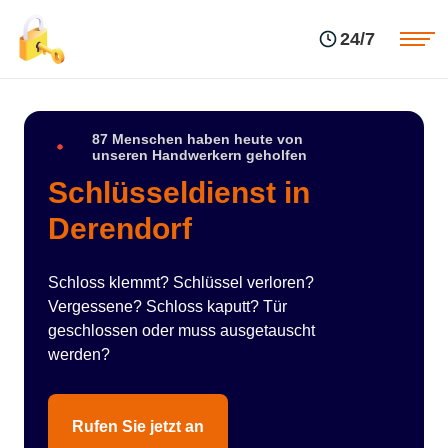
Einsatzgebiete
Preise
24/7
Über uns
Blog
Kontakte
Impressum
87 Menschen haben heute von
unseren Handwerkern geholfen
Schlüsseldienst in
Derendorf
Schloss klemmt? Schlüssel verloren?
Vergessene? Schloss kaputt? Tür
geschlossen oder muss ausgetauscht
werden?
Rufen Sie jetzt an