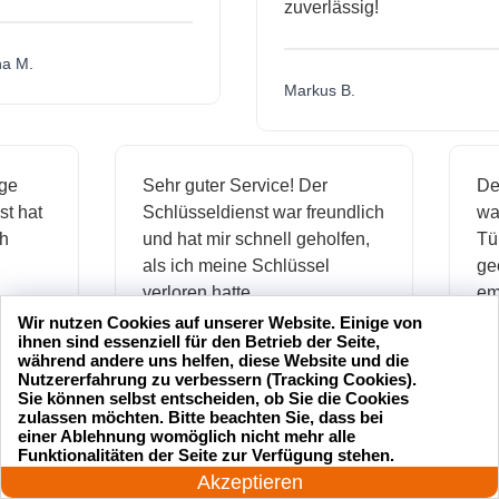
zuverlässig!
.
Markus B.
ässige
Sehr guter Service! Der
ienst hat
Schlüsseldienst war freundlich
 mich
und hat mir schnell geholfen,
als ich meine Schlüssel
verloren hatte.
Wir nutzen Cookies auf unserer Website. Einige von
ihnen sind essenziell für den Betrieb der Seite,
während andere uns helfen, diese Website und die
Jonas M.
Nutzererfahrung zu verbessern (Tracking Cookies).
Sie können selbst entscheiden, ob Sie die Cookies
zulassen möchten. Bitte beachten Sie, dass bei
einer Ablehnung womöglich nicht mehr alle
24 Stunden am Tag
Funktionalitäten der Seite zur Verfügung stehen.
sseldienst Service
Ich hatte meinen Schlüssel
Jetzt anrufen!
Akzeptieren
professionell und hat
verloren und der