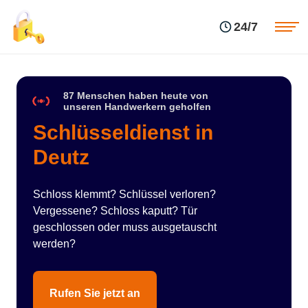
Einsatzgebiete
Preise
24/7
Über uns
Blog
Kontakte
Impressum
87 Menschen haben heute von
unseren Handwerkern geholfen
Schlüsseldienst in
Deutz
Schloss klemmt? Schlüssel verloren?
Vergessene? Schloss kaputt? Tür
geschlossen oder muss ausgetauscht
werden?
Rufen Sie jetzt an