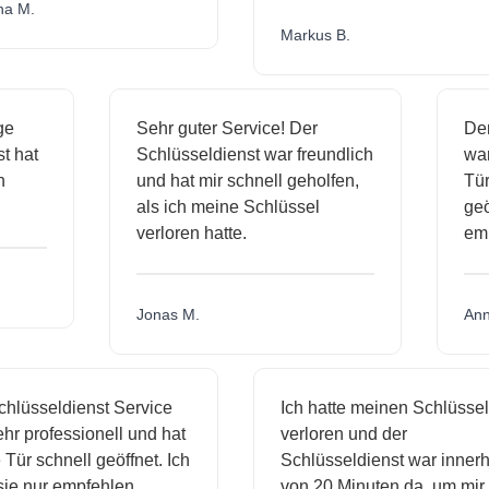
.
Markus B.
ässige
Sehr guter Service! Der
ienst hat
Schlüsseldienst war freundlich
 mich
und hat mir schnell geholfen,
als ich meine Schlüssel
verloren hatte.
Jonas M.
sseldienst Service
Ich hatte meinen Schlüssel
rofessionell und hat
verloren und der
schnell geöffnet. Ich
Schlüsseldienst war innerhalb
nur empfehlen.
von 20 Minuten da, um mir zu