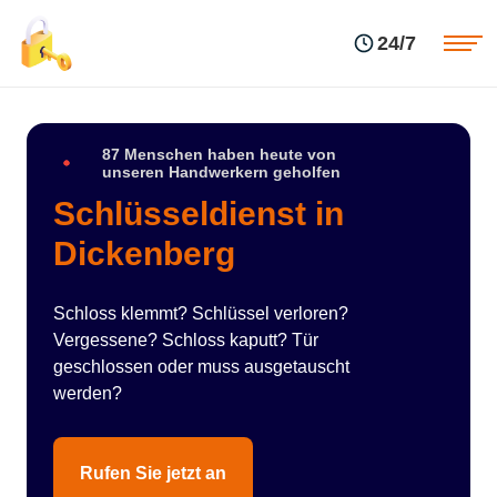
Einsatzgebiete
Preise
24/7
Über uns
Blog
Kontakte
Impressum
87 Menschen haben heute von
unseren Handwerkern geholfen
Schlüsseldienst in
Dickenberg
Schloss klemmt? Schlüssel verloren?
Vergessene? Schloss kaputt? Tür
geschlossen oder muss ausgetauscht
werden?
Rufen Sie jetzt an