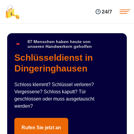
Einsatzgebiete
Preise
24/7
Über uns
Blog
Kontakte
Impressum
87 Menschen haben heute von
unseren Handwerkern geholfen
Schlüsseldienst in
Dingeringhausen
Schloss klemmt? Schlüssel verloren?
Vergessene? Schloss kaputt? Tür
geschlossen oder muss ausgetauscht
werden?
Rufen Sie jetzt an