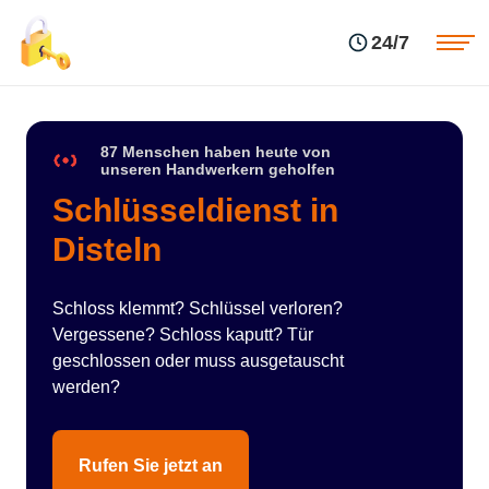
Einsatzgebiete
Preise
24/7
Über uns
Blog
Kontakte
Impressum
87 Menschen haben heute von
unseren Handwerkern geholfen
Schlüsseldienst in
Disteln
Schloss klemmt? Schlüssel verloren?
Vergessene? Schloss kaputt? Tür
geschlossen oder muss ausgetauscht
werden?
Rufen Sie jetzt an