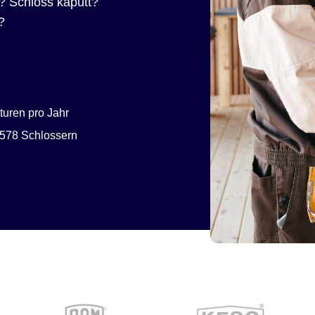
? Schloss kaputt?
?
uren pro Jahr
578 Schlossern