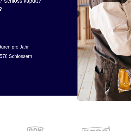
? Schloss kaputt?
?
uren pro Jahr
578 Schlossern