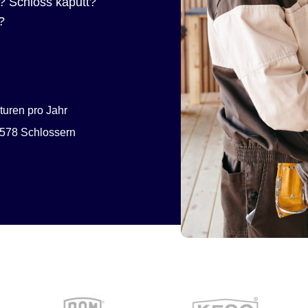
? Schloss kaputt?
?
uren pro Jahr
578 Schlossern