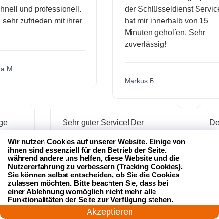
l und professionell.
der Schlüsseldienst Service
hr zufrieden mit ihrer
hat mir innerhalb von 15
Minuten geholfen. Sehr
zuverlässig!
.
Markus B.
ässige
Sehr guter Service! Der
dienst hat
Schlüsseldienst war freundlich
Wir nutzen Cookies auf unserer Website. Einige von
h mich
und hat mir schnell geholfen,
ihnen sind essenziell für den Betrieb der Seite,
als ich meine Schlüssel
während andere uns helfen, diese Website und die
Nutzererfahrung zu verbessern (Tracking Cookies).
verloren hatte.
Sie können selbst entscheiden, ob Sie die Cookies
zulassen möchten. Bitte beachten Sie, dass bei
einer Ablehnung womöglich nicht mehr alle
24 Stunden am Tag
Funktionalitäten der Seite zur Verfügung stehen.
Jonas M.
Jetzt anrufen!
Akzeptieren