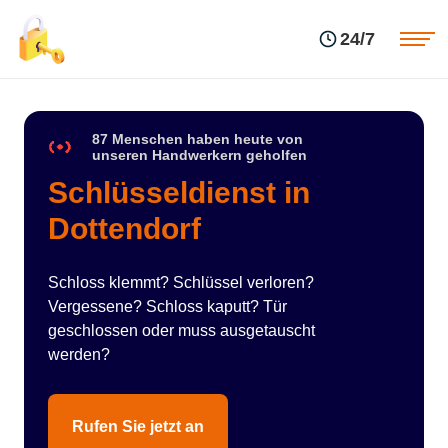
Einsatzgebiete
Preise
24/7
Über uns
Blog
Kontakte
Impressum
87 Menschen haben heute von
unseren Handwerkern geholfen
Schlüsseldienst in
Dottendorf
Schloss klemmt? Schlüssel verloren?
Vergessene? Schloss kaputt? Tür
geschlossen oder muss ausgetauscht
werden?
Rufen Sie jetzt an