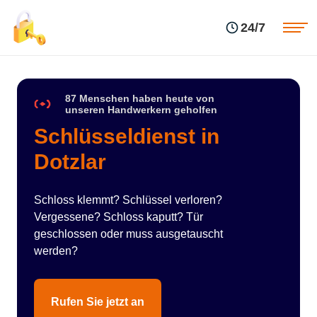
Einsatzgebiete
Preise
24/7
Über uns
Blog
Kontakte
Impressum
87 Menschen haben heute von
unseren Handwerkern geholfen
Schlüsseldienst in
Dotzlar
Schloss klemmt? Schlüssel verloren?
Vergessene? Schloss kaputt? Tür
geschlossen oder muss ausgetauscht
werden?
Rufen Sie jetzt an