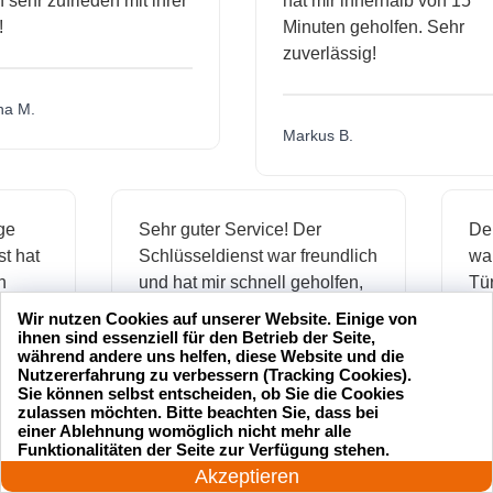
hr zufrieden mit ihrer
hat mir innerhalb von 15
Minuten geholfen. Sehr
zuverlässig!
.
Markus B.
ässige
Sehr guter Service! Der
dienst hat
Schlüsseldienst war freundlich
 mich
und hat mir schnell geholfen,
als ich meine Schlüssel
Wir nutzen Cookies auf unserer Website. Einige von
verloren hatte.
ihnen sind essenziell für den Betrieb der Seite,
während andere uns helfen, diese Website und die
Nutzererfahrung zu verbessern (Tracking Cookies).
Sie können selbst entscheiden, ob Sie die Cookies
zulassen möchten. Bitte beachten Sie, dass bei
Jonas M.
einer Ablehnung womöglich nicht mehr alle
24 Stunden am Tag
Funktionalitäten der Seite zur Verfügung stehen.
Jetzt anrufen!
Akzeptieren