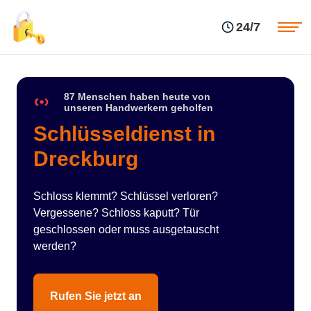
Einsatzgebiete
Preise
24/7
Über uns
Blog
Kontakte
Impressum
87 Menschen haben heute von
unseren Handwerkern geholfen
Schlüsseldienst in
Dreckburg
Schloss klemmt? Schlüssel verloren?
Vergessene? Schloss kaputt? Tür
geschlossen oder muss ausgetauscht
werden?
Rufen Sie jetzt an