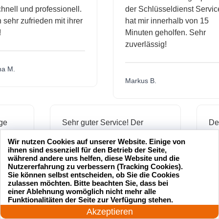
l und professionell.
der Schlüsseldienst Service
hr zufrieden mit ihrer
hat mir innerhalb von 15
Minuten geholfen. Sehr
zuverlässig!
.
Markus B.
ässige
Sehr guter Service! Der
dienst hat
Schlüsseldienst war freundlich
Wir nutzen Cookies auf unserer Website. Einige von
h mich
und hat mir schnell geholfen,
ihnen sind essenziell für den Betrieb der Seite,
als ich meine Schlüssel
während andere uns helfen, diese Website und die
Nutzererfahrung zu verbessern (Tracking Cookies).
verloren hatte.
Sie können selbst entscheiden, ob Sie die Cookies
zulassen möchten. Bitte beachten Sie, dass bei
einer Ablehnung womöglich nicht mehr alle
24 Stunden am Tag
Funktionalitäten der Seite zur Verfügung stehen.
Jonas M.
Jetzt anrufen!
Akzeptieren