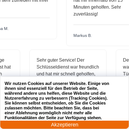
hr zufrieden mit ihrer
hat mir innerhalb von 15
Minuten geholfen. Sehr
zuverlässig!
.
Markus B.
ässige
Sehr guter Service! Der
dienst hat
Schlüsseldienst war freundlich
h mich
und hat mir schnell geholfen,
als ich meine Schlüssel
Wir nutzen Cookies auf unserer Website. Einige von
verloren hatte.
ihnen sind essenziell für den Betrieb der Seite,
während andere uns helfen, diese Website und die
Nutzererfahrung zu verbessern (Tracking Cookies).
Sie können selbst entscheiden, ob Sie die Cookies
zulassen möchten. Bitte beachten Sie, dass bei
Jonas M.
einer Ablehnung womöglich nicht mehr alle
24 Stunden am Tag
Funktionalitäten der Seite zur Verfügung stehen.
Jetzt anrufen!
Akzeptieren