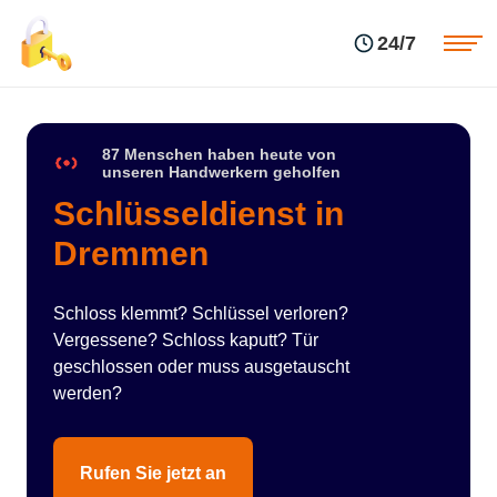
Einsatzgebiete
Preise
24/7
Über uns
Blog
Kontakte
Impressum
87 Menschen haben heute von
unseren Handwerkern geholfen
Schlüsseldienst in
Dremmen
Schloss klemmt? Schlüssel verloren?
Vergessene? Schloss kaputt? Tür
geschlossen oder muss ausgetauscht
werden?
Rufen Sie jetzt an