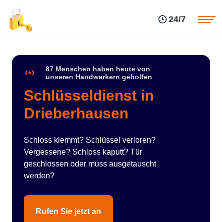
Einsatzgebiete
Preise
24/7
Über uns
Blog
Kontakte
Impressum
87 Menschen haben heute von
unseren Handwerkern geholfen
Schlüsseldienst in
Drieberhausen
Schloss klemmt? Schlüssel verloren?
Vergessene? Schloss kaputt? Tür
geschlossen oder muss ausgetauscht
werden?
Rufen Sie jetzt an