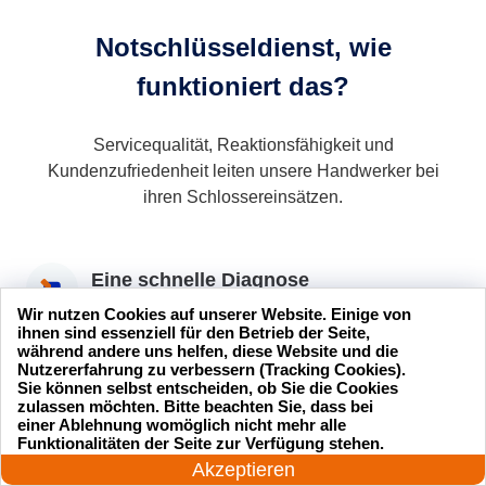
Notschlüsseldienst, wie
funktioniert das?
Servicequalität, Reaktionsfähigkeit und
Kundenzufriedenheit leiten unsere Handwerker bei
ihren Schlossereinsätzen.
Eine schnelle Diagnose
Wir nutzen Cookies auf unserer Website. Einige von
Dort analysiert und versteht der Handwerker Ihre
ihnen sind essenziell für den Betrieb der Seite,
Bedürfnisse und unterbreitet Ihnen dann ein
während andere uns helfen, diese Website und die
kostenloses Angebot.
Nutzererfahrung zu verbessern (Tracking Cookies).
Sie können selbst entscheiden, ob Sie die Cookies
zulassen möchten. Bitte beachten Sie, dass bei
Eine hochwertige Intervention
einer Ablehnung womöglich nicht mehr alle
24 Stunden am Tag
Funktionalitäten der Seite zur Verfügung stehen.
Wenn Sie das Angebot annehmen, wird unser
Jetzt anrufen!
Akzeptieren
Schlüsseldienst den Eingriff so schnell wie möglich