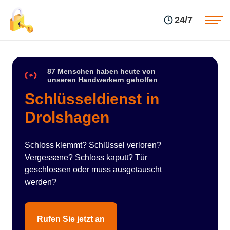
Einsatzgebiete
Preise
24/7
Über uns
Blog
Kontakte
Impressum
87 Menschen haben heute von
unseren Handwerkern geholfen
Schlüsseldienst in
Drolshagen
Schloss klemmt? Schlüssel verloren?
Vergessene? Schloss kaputt? Tür
geschlossen oder muss ausgetauscht
werden?
Rufen Sie jetzt an