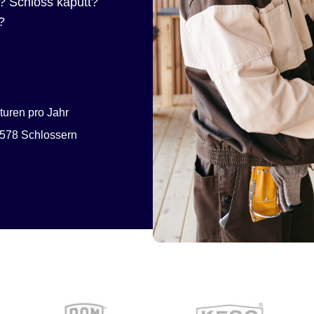
? Schloss kaputt?
?
uren pro Jahr
578 Schlossern