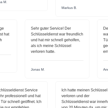
.
Markus B.
ässige
Sehr guter Service! Der
dienst hat
Schlüsseldienst war freundlich
h mich
und hat mir schnell geholfen,
als ich meine Schlüssel
verloren hatte.
Jonas M.
sseldienst Service
Ich hatte meinen Schlüssel
rofessionell und hat
verloren und der
schnell geöffnet. Ich
Schlüsseldienst war innerhalb
ur empfehlen.
von 20 Minuten da, um mir zu