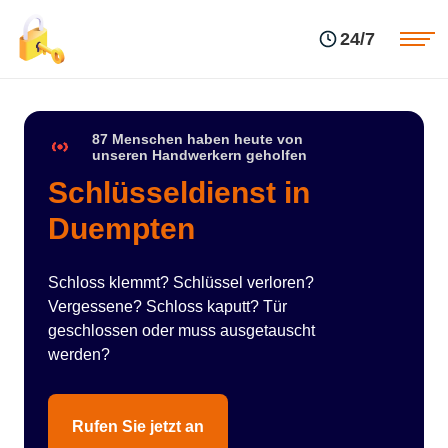
Einsatzgebiete
Preise
24/7
Über uns
Blog
Kontakte
Impressum
87 Menschen haben heute von
unseren Handwerkern geholfen
Schlüsseldienst in
Duempten
Schloss klemmt? Schlüssel verloren?
Vergessene? Schloss kaputt? Tür
geschlossen oder muss ausgetauscht
werden?
Rufen Sie jetzt an