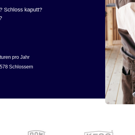
? Schloss kaputt?
?
uren pro Jahr
578 Schlossern