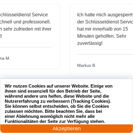
sseldienst Service
Ich hatte mich ausgesperrt und
ll und professionell.
der Schlüsseldienst Service
hr zufrieden mit ihrer
hat mir innerhalb von 15
Minuten geholfen. Sehr
zuverlässig!
.
Markus B.
Wir nutzen Cookies auf unserer Website. Einige von
ässige
Sehr guter Service! Der
ihnen sind essenziell für den Betrieb der Seite,
während andere uns helfen, diese Website und die
ienst hat
Schlüsseldienst war freundlich
Nutzererfahrung zu verbessern (Tracking Cookies).
 mich
und hat mir schnell geholfen,
Sie können selbst entscheiden, ob Sie die Cookies
zulassen möchten. Bitte beachten Sie, dass bei
als ich meine Schlüssel
einer Ablehnung womöglich nicht mehr alle
24 Stunden am Tag
verloren hatte.
Funktionalitäten der Seite zur Verfügung stehen.
Jetzt anrufen!
Akzeptieren