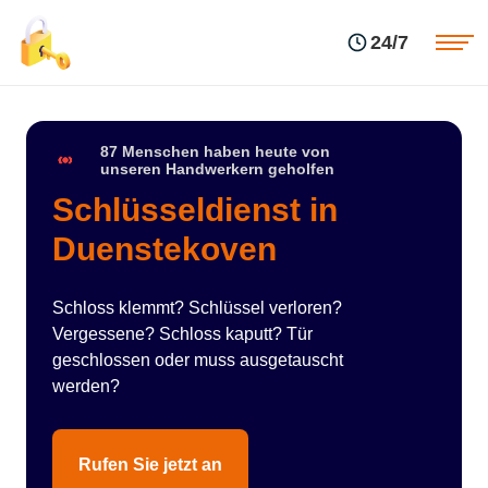
Einsatzgebiete
Preise
24/7
Über uns
Blog
Kontakte
Impressum
87 Menschen haben heute von
unseren Handwerkern geholfen
Schlüsseldienst in
Duenstekoven
Schloss klemmt? Schlüssel verloren?
Vergessene? Schloss kaputt? Tür
geschlossen oder muss ausgetauscht
werden?
Rufen Sie jetzt an