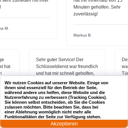
hr zufrieden mit ihrer
hat mir innerhalb von 15
Minuten geholfen. Sehr
zuverlässig!
.
Markus B.
ässige
Sehr guter Service! Der
dienst hat
Schlüsseldienst war freundlich
 mich
und hat mir schnell geholfen,
als ich meine Schlüssel
Wir nutzen Cookies auf unserer Website. Einige von
verloren hatte.
ihnen sind essenziell für den Betrieb der Seite,
während andere uns helfen, diese Website und die
Nutzererfahrung zu verbessern (Tracking Cookies).
Sie können selbst entscheiden, ob Sie die Cookies
zulassen möchten. Bitte beachten Sie, dass bei
Jonas M.
einer Ablehnung womöglich nicht mehr alle
24 Stunden am Tag
Funktionalitäten der Seite zur Verfügung stehen.
Jetzt anrufen!
Akzeptieren