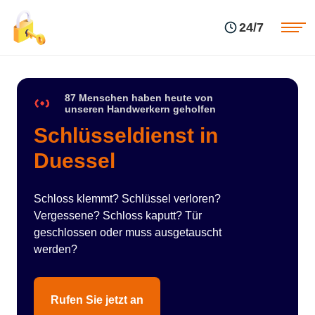
Einsatzgebiete
Preise
24/7
Über uns
Blog
Kontakte
Impressum
87 Menschen haben heute von
unseren Handwerkern geholfen
Schlüsseldienst in
Duessel
Schloss klemmt? Schlüssel verloren?
Vergessene? Schloss kaputt? Tür
geschlossen oder muss ausgetauscht
werden?
Rufen Sie jetzt an