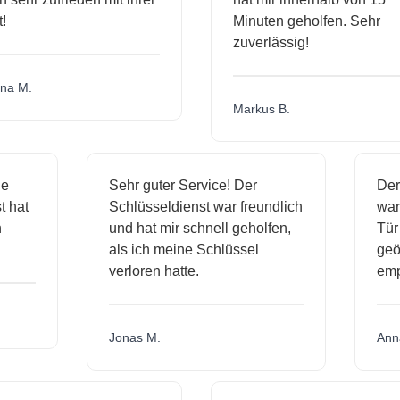
Minuten geholfen. Sehr
zuverlässig!
a M.
Markus B.
ige
Sehr guter Service! Der
De
nst hat
Schlüsseldienst war freundlich
wa
ch
und hat mir schnell geholfen,
T
als ich meine Schlüssel
ge
verloren hatte.
e
Jonas M.
An