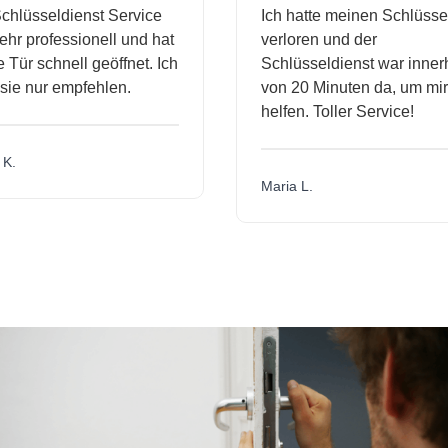
hlüsseldienst Service
Ich hatte meinen Schlüssel
r professionell und hat
verloren und der
ür schnell geöffnet. Ich
Schlüsseldienst war innerh
ie nur empfehlen.
von 20 Minuten da, um mir 
helfen. Toller Service!
.
Maria L.