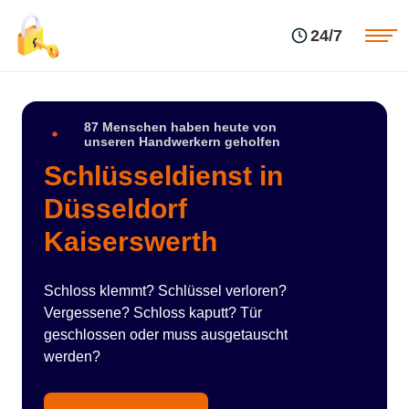
Einsatzgebiete
Preise
24/7
Über uns
Blog
Kontakte
Impressum
87 Menschen haben heute von
unseren Handwerkern geholfen
Schlüsseldienst in
Düsseldorf
Kaiserswerth
Schloss klemmt? Schlüssel verloren?
Vergessene? Schloss kaputt? Tür
geschlossen oder muss ausgetauscht
werden?