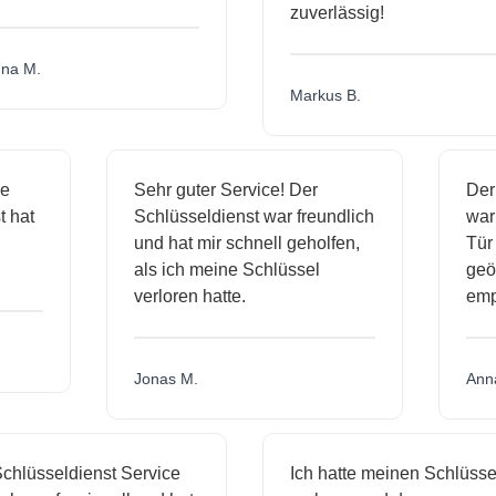
zuverlässig!
a M.
Markus B.
ige
Sehr guter Service! Der
De
st hat
Schlüsseldienst war freundlich
wa
ch
und hat mir schnell geholfen,
T
als ich meine Schlüssel
ge
verloren hatte.
em
Jonas M.
An
hlüsseldienst Service
Ich hatte meinen Schlüssel