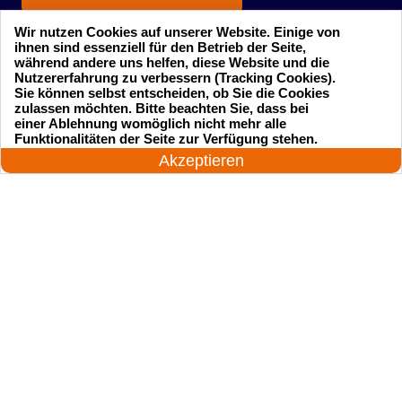
Wir nutzen Cookies auf unserer Website. Einige von
ihnen sind essenziell für den Betrieb der Seite,
während andere uns helfen, diese Website und die
Nutzererfahrung zu verbessern (Tracking Cookies).
Sie können selbst entscheiden, ob Sie die Cookies
zulassen möchten. Bitte beachten Sie, dass bei
einer Ablehnung womöglich nicht mehr alle
Startseite
Einsatzgebiete
24 Stunden am Tag
Funktionalitäten der Seite zur Verfügung stehen.
Jetzt anrufen!
Akzeptieren
Preise
Kontakte
Impressum
Sitemap