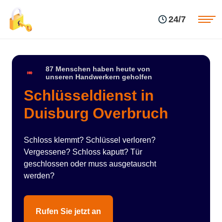
Einsatzgebiete
Preise
24/7
Über uns
Blog
Kontakte
Impressum
87 Menschen haben heute von
unseren Handwerkern geholfen
Schlüsseldienst in
Duisburg Overbruch
Schloss klemmt? Schlüssel verloren?
Vergessene? Schloss kaputt? Tür
geschlossen oder muss ausgetauscht
werden?
Rufen Sie jetzt an