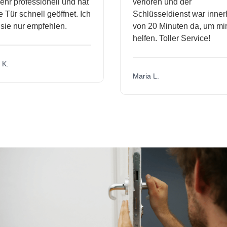
hr professionell und hat
verloren und der
ür schnell geöffnet. Ich
Schlüsseldienst war innerh
ie nur empfehlen.
von 20 Minuten da, um mir 
helfen. Toller Service!
.
Maria L.