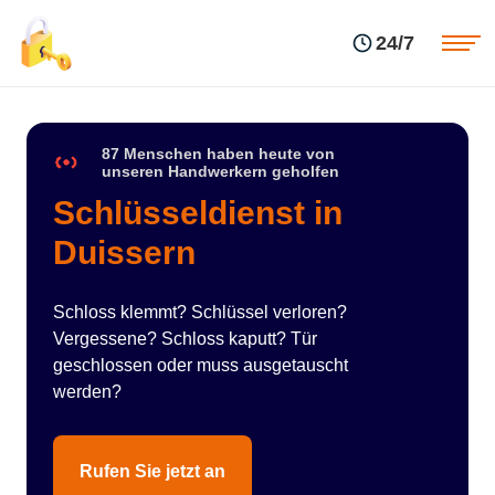
Einsatzgebiete
Preise
24/7
Über uns
Blog
Kontakte
Impressum
87 Menschen haben heute von
unseren Handwerkern geholfen
Schlüsseldienst in
Duissern
Schloss klemmt? Schlüssel verloren?
Vergessene? Schloss kaputt? Tür
geschlossen oder muss ausgetauscht
werden?
Rufen Sie jetzt an