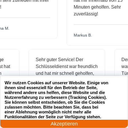
hr zufrieden mit ihrer
hat mir innerhalb von 15
Minuten geholfen. Sehr
zuverlässig!
.
Markus B.
ässige
Sehr guter Service! Der
dienst hat
Schlüsseldienst war freundlich
h mich
und hat mir schnell geholfen,
als ich meine Schlüssel
Wir nutzen Cookies auf unserer Website. Einige von
verloren hatte.
ihnen sind essenziell für den Betrieb der Seite,
während andere uns helfen, diese Website und die
Nutzererfahrung zu verbessern (Tracking Cookies).
Sie können selbst entscheiden, ob Sie die Cookies
zulassen möchten. Bitte beachten Sie, dass bei
Jonas M.
einer Ablehnung womöglich nicht mehr alle
24 Stunden am Tag
Funktionalitäten der Seite zur Verfügung stehen.
Jetzt anrufen!
Akzeptieren