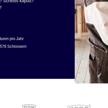
? Schloss kaputt?
?
uren pro Jahr
578 Schlossern