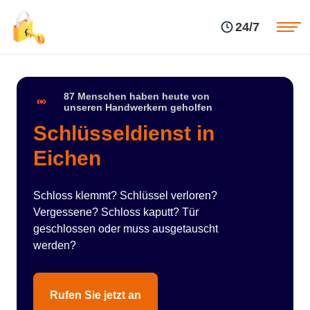
Einsatzgebiete
Preise
24/7
Über uns
Blog
Kontakte
Impressum
87 Menschen haben heute von
unseren Handwerkern geholfen
Schlüsseldienst in
Eichen
Schloss klemmt? Schlüssel verloren?
Vergessene? Schloss kaputt? Tür
geschlossen oder muss ausgetauscht
werden?
Rufen Sie jetzt an