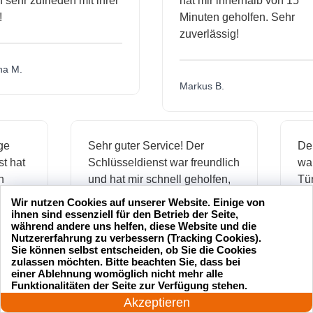
hr zufrieden mit ihrer
hat mir innerhalb von 15
Minuten geholfen. Sehr
zuverlässig!
.
Markus B.
ässige
Sehr guter Service! Der
dienst hat
Schlüsseldienst war freundlich
 mich
und hat mir schnell geholfen,
als ich meine Schlüssel
Wir nutzen Cookies auf unserer Website. Einige von
verloren hatte.
ihnen sind essenziell für den Betrieb der Seite,
während andere uns helfen, diese Website und die
Nutzererfahrung zu verbessern (Tracking Cookies).
Sie können selbst entscheiden, ob Sie die Cookies
zulassen möchten. Bitte beachten Sie, dass bei
Jonas M.
einer Ablehnung womöglich nicht mehr alle
24 Stunden am Tag
Funktionalitäten der Seite zur Verfügung stehen.
Jetzt anrufen!
Akzeptieren