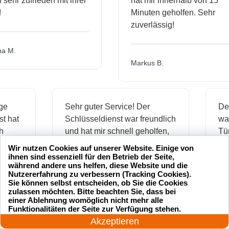
hr zufrieden mit ihrer
hat mir innerhalb von 15
Minuten geholfen. Sehr
zuverlässig!
.
Markus B.
ässige
Sehr guter Service! Der
dienst hat
Schlüsseldienst war freundlich
 mich
und hat mir schnell geholfen,
als ich meine Schlüssel
Wir nutzen Cookies auf unserer Website. Einige von
verloren hatte.
ihnen sind essenziell für den Betrieb der Seite,
während andere uns helfen, diese Website und die
Nutzererfahrung zu verbessern (Tracking Cookies).
Sie können selbst entscheiden, ob Sie die Cookies
zulassen möchten. Bitte beachten Sie, dass bei
Jonas M.
einer Ablehnung womöglich nicht mehr alle
24 Stunden am Tag
Funktionalitäten der Seite zur Verfügung stehen.
Jetzt anrufen!
Akzeptieren