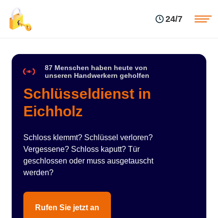
Einsatzgebiete
Preise
24/7
Über uns
Blog
Kontakte
Impressum
87 Menschen haben heute von
unseren Handwerkern geholfen
Schlüsseldienst in
Eichholz
Schloss klemmt? Schlüssel verloren?
Vergessene? Schloss kaputt? Tür
geschlossen oder muss ausgetauscht
werden?
Rufen Sie jetzt an