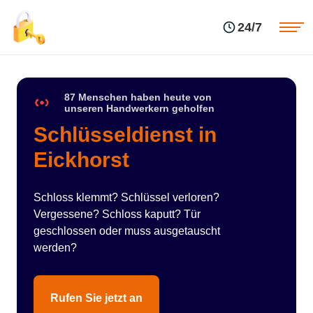
Einsatzgebiete
Preise
24/7
Über uns
Blog
Kontakte
Impressum
87 Menschen haben heute von
unseren Handwerkern geholfen
Schlüsseldienst in
Eickhorst
Schloss klemmt? Schlüssel verloren?
Vergessene? Schloss kaputt? Tür
geschlossen oder muss ausgetauscht
werden?
Rufen Sie jetzt an