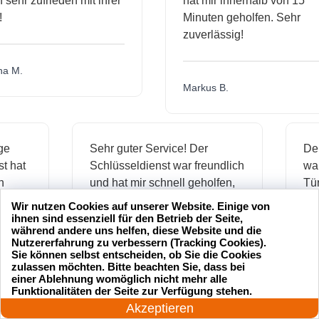
hr zufrieden mit ihrer
hat mir innerhalb von 15
Minuten geholfen. Sehr
zuverlässig!
.
Markus B.
ässige
Sehr guter Service! Der
ienst hat
Schlüsseldienst war freundlich
 mich
und hat mir schnell geholfen,
als ich meine Schlüssel
Wir nutzen Cookies auf unserer Website. Einige von
verloren hatte.
ihnen sind essenziell für den Betrieb der Seite,
während andere uns helfen, diese Website und die
Nutzererfahrung zu verbessern (Tracking Cookies).
Sie können selbst entscheiden, ob Sie die Cookies
zulassen möchten. Bitte beachten Sie, dass bei
Jonas M.
einer Ablehnung womöglich nicht mehr alle
24 Stunden am Tag
Funktionalitäten der Seite zur Verfügung stehen.
Jetzt anrufen!
Akzeptieren