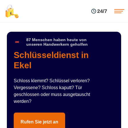
Einsatzgebiete
Preise
24/7
Über uns
Blog
Kontakte
Impressum
87 Menschen haben heute von
unseren Handwerkern geholfen
Schlüsseldienst in
Ekel
Schloss klemmt? Schlüssel verloren?
Vergessene? Schloss kaputt? Tür
geschlossen oder muss ausgetauscht
werden?
Rufen Sie jetzt an