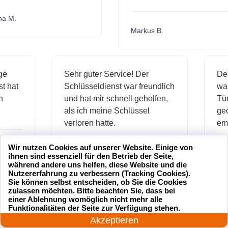
.
Markus B.
ässige
Sehr guter Service! Der
ienst hat
Schlüsseldienst war freundlich
 mich
und hat mir schnell geholfen,
als ich meine Schlüssel
verloren hatte.
Wir nutzen Cookies auf unserer Website. Einige von
ihnen sind essenziell für den Betrieb der Seite,
Jonas M.
während andere uns helfen, diese Website und die
Nutzererfahrung zu verbessern (Tracking Cookies).
Sie können selbst entscheiden, ob Sie die Cookies
zulassen möchten. Bitte beachten Sie, dass bei
einer Ablehnung womöglich nicht mehr alle
24 Stunden am Tag
sseldienst Service
Ich hatte meinen Schlüssel
Funktionalitäten der Seite zur Verfügung stehen.
Jetzt anrufen!
rofessionell und hat
verloren und der
Akzeptieren