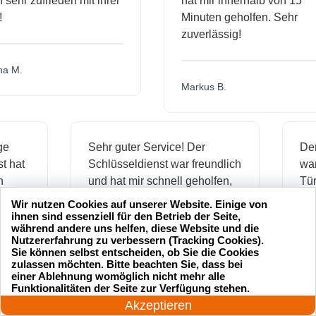
hr zufrieden mit ihrer
hat mir innerhalb von 15
Minuten geholfen. Sehr
zuverlässig!
.
Markus B.
ässige
Sehr guter Service! Der
dienst hat
Schlüsseldienst war freundlich
h mich
und hat mir schnell geholfen,
als ich meine Schlüssel
Wir nutzen Cookies auf unserer Website. Einige von
verloren hatte.
ihnen sind essenziell für den Betrieb der Seite,
während andere uns helfen, diese Website und die
Nutzererfahrung zu verbessern (Tracking Cookies).
Sie können selbst entscheiden, ob Sie die Cookies
zulassen möchten. Bitte beachten Sie, dass bei
Jonas M.
einer Ablehnung womöglich nicht mehr alle
24 Stunden am Tag
Funktionalitäten der Seite zur Verfügung stehen.
Jetzt anrufen!
Akzeptieren