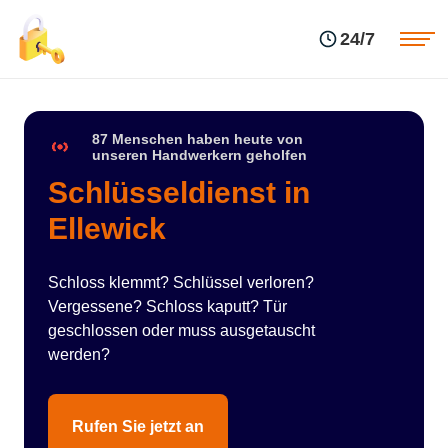
Einsatzgebiete
Preise
24/7
Über uns
Blog
Kontakte
Impressum
87 Menschen haben heute von
unseren Handwerkern geholfen
Schlüsseldienst in
Ellewick
Schloss klemmt? Schlüssel verloren?
Vergessene? Schloss kaputt? Tür
geschlossen oder muss ausgetauscht
werden?
Rufen Sie jetzt an