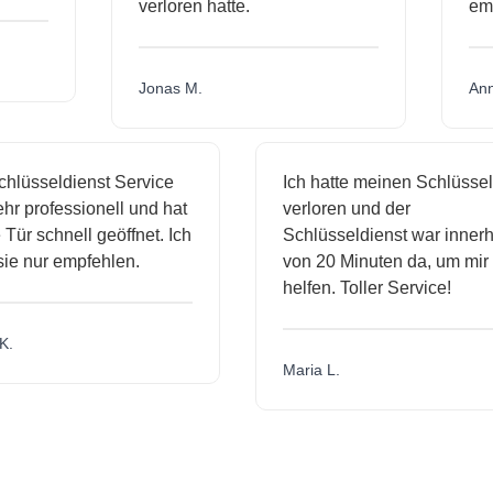
verloren hatte.
e
Jonas M.
A
lüsseldienst Service
Ich hatte meinen Schlüssel
r professionell und hat
verloren und der
ür schnell geöffnet. Ich
Schlüsseldienst war innerha
e nur empfehlen.
von 20 Minuten da, um mir z
helfen. Toller Service!
.
Maria L.