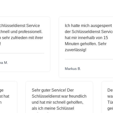
lüsseldienst Service
Ich hatte mich ausgesperrt 
nell und professionell.
der Schlüsseldienst Service
sehr zufrieden mit ihrer
hat mir innerhalb von 15
Minuten geholfen. Sehr
zuverlässig!
 M.
Markus B.
sige
Sehr guter Service! Der
D
nst hat
Schlüsseldienst war freundlich
w
ich
und hat mir schnell geholfen,
T
als ich meine Schlüssel
g