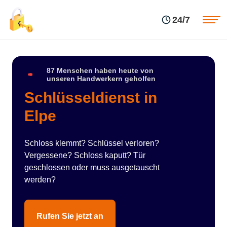
Einsatzgebiete
Preise
24/7
Über uns
Blog
Kontakte
Impressum
87 Menschen haben heute von
unseren Handwerkern geholfen
Schlüsseldienst in
Elpe
Schloss klemmt? Schlüssel verloren?
Vergessene? Schloss kaputt? Tür
geschlossen oder muss ausgetauscht
werden?
Rufen Sie jetzt an